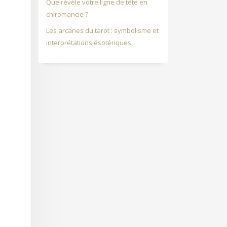
Que révèle votre ligne de tête en
chiromancie ?
Les arcanes du tarot : symbolisme et
e
interprétations ésotériques
e
e
e