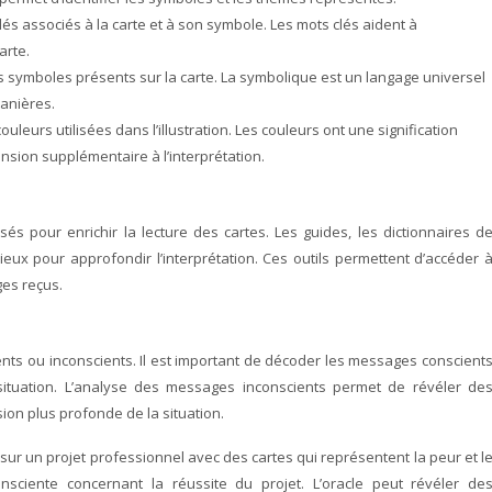
lés associés à la carte et à son symbole. Les mots clés aident à
arte.
es symboles présents sur la carte. La symbolique est un langage universel
manières.
uleurs utilisées dans l’illustration. Les couleurs ont une signification
sion supplémentaire à l’interprétation.
sés pour enrichir la lecture des cartes. Les guides, les dictionnaires d
ieux pour approfondir l’interprétation. Ces outils permettent d’accéder 
es reçus.
ts ou inconscients. Il est important de décoder les messages conscient
 situation. L’analyse des messages inconscients permet de révéler de
on plus profonde de la situation.
sur un projet professionnel avec des cartes qui représentent la peur et l
nsciente concernant la réussite du projet. L’oracle peut révéler de