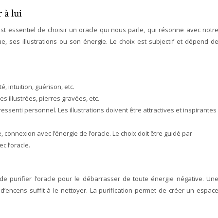
 à lui
 est essentiel de choisir un oracle qui nous parle, qui résonne avec notr
ue, ses illustrations ou son énergie. Le choix est subjectif et dépend d
é, intuition, guérison, etc.
es illustrées, pierres gravées, etc.
essenti personnel. Les illustrations doivent être attractives et inspirantes
ce, connexion avec l’énergie de l’oracle. Le choix doit être guidé par
c l’oracle.
t de purifier l’oracle pour le débarrasser de toute énergie négative. Un
’encens suffit à le nettoyer. La purification permet de créer un espac