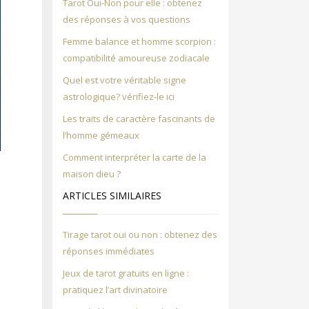
Tarot Oui-Non pour elle : obtenez
des réponses à vos questions
Femme balance et homme scorpion :
compatibilité amoureuse zodiacale
Quel est votre véritable signe
astrologique? vérifiez-le ici
Les traits de caractère fascinants de
l’homme gémeaux
Comment interpréter la carte de la
e
maison dieu ?
e
ARTICLES SIMILAIRES
s
Tirage tarot oui ou non : obtenez des
e
réponses immédiates
.
Jeux de tarot gratuits en ligne :
e
pratiquez l’art divinatoire