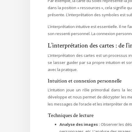
Par exemple, la carte du soleil représente la joi
dans la position « ressources », cela signifie qu
présente. L’interprétation des symboles est subj
L’interprétation intuitive est essentielle. Il ne 
son ressenti personnel. La connexion personnelle
L’interprétation des cartes : de l’
L’interprétation des cartes est un processus intu
se laisser guider par sa propre intuition et so
avec la pratique.
Intuition et connexion personnelle
L’intuition joue un rôle primordial dans la le
développe et nous permet de décrypter les mes
les messages de l’oracle et les interpréter de
Techniques de lecture
Analyse des images :
Observer les déta
personnages, etc. L’analyse des images 