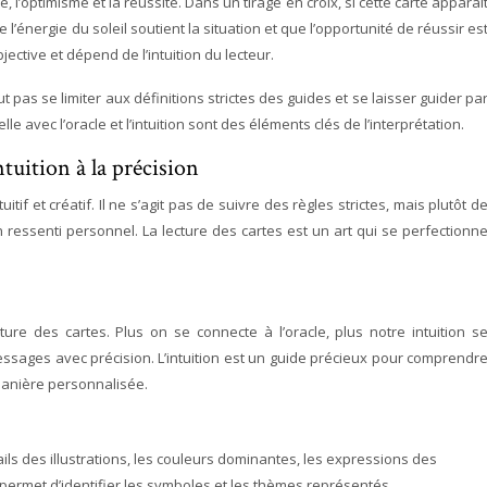
e, l’optimisme et la réussite. Dans un tirage en croix, si cette carte apparaî
e l’énergie du soleil soutient la situation et que l’opportunité de réussir es
ective et dépend de l’intuition du lecteur.
faut pas se limiter aux définitions strictes des guides et se laisser guider pa
 avec l’oracle et l’intuition sont des éléments clés de l’interprétation.
intuition à la précision
itif et créatif. Il ne s’agit pas de suivre des règles strictes, mais plutôt d
n ressenti personnel. La lecture des cartes est un art qui se perfectionn
cture des cartes. Plus on se connecte à l’oracle, plus notre intuition s
sages avec précision. L’intuition est un guide précieux pour comprendr
 manière personnalisée.
ils des illustrations, les couleurs dominantes, les expressions des
permet d’identifier les symboles et les thèmes représentés.