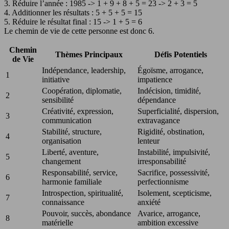
3. Réduire l’année : 1985 -> 1 + 9 + 8 + 5 = 23 -> 2 + 3 = 5
4. Additionner les résultats : 5 + 5 + 5 = 15
5. Réduire le résultat final : 15 -> 1 + 5 = 6
Le chemin de vie de cette personne est donc 6.
Chemin
Thèmes Principaux
Défis Potentiels
de Vie
Indépendance, leadership,
Égoïsme, arrogance,
1
initiative
impatience
Coopération, diplomatie,
Indécision, timidité,
2
sensibilité
dépendance
Créativité, expression,
Superficialité, dispersion,
3
communication
extravagance
Stabilité, structure,
Rigidité, obstination,
4
organisation
lenteur
Liberté, aventure,
Instabilité, impulsivité,
5
changement
irresponsabilité
Responsabilité, service,
Sacrifice, possessivité,
6
harmonie familiale
perfectionnisme
Introspection, spiritualité,
Isolement, scepticisme,
7
connaissance
anxiété
Pouvoir, succès, abondance
Avarice, arrogance,
8
matérielle
ambition excessive