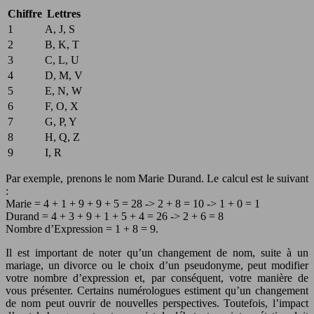
Chiffre
Lettres
1
A, J, S
2
B, K, T
3
C, L, U
4
D, M, V
5
E, N, W
6
F, O, X
7
G, P, Y
8
H, Q, Z
9
I, R
Par exemple, prenons le nom Marie Durand. Le calcul est le suivant
:
Marie = 4 + 1 + 9 + 9 + 5 = 28 -> 2 + 8 = 10 -> 1 + 0 = 1
Durand = 4 + 3 + 9 + 1 + 5 + 4 = 26 -> 2 + 6 = 8
Nombre d’Expression = 1 + 8 = 9.
Il est important de noter qu’un changement de nom, suite à un
mariage, un divorce ou le choix d’un pseudonyme, peut modifier
votre nombre d’expression et, par conséquent, votre manière de
vous présenter. Certains numérologues estiment qu’un changement
de nom peut ouvrir de nouvelles perspectives. Toutefois, l’impact