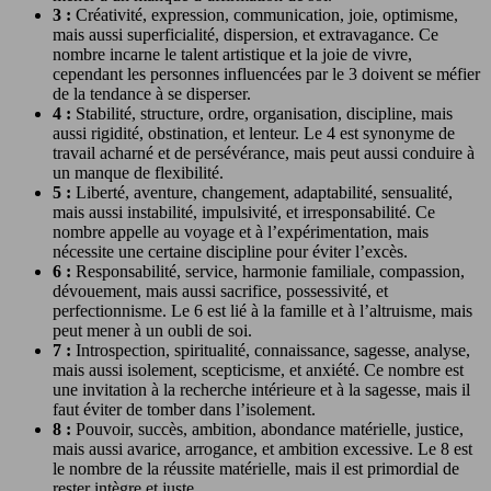
3 :
Créativité, expression, communication, joie, optimisme,
mais aussi superficialité, dispersion, et extravagance. Ce
nombre incarne le talent artistique et la joie de vivre,
cependant les personnes influencées par le 3 doivent se méfier
de la tendance à se disperser.
4 :
Stabilité, structure, ordre, organisation, discipline, mais
aussi rigidité, obstination, et lenteur. Le 4 est synonyme de
travail acharné et de persévérance, mais peut aussi conduire à
un manque de flexibilité.
5 :
Liberté, aventure, changement, adaptabilité, sensualité,
mais aussi instabilité, impulsivité, et irresponsabilité. Ce
nombre appelle au voyage et à l’expérimentation, mais
nécessite une certaine discipline pour éviter l’excès.
6 :
Responsabilité, service, harmonie familiale, compassion,
dévouement, mais aussi sacrifice, possessivité, et
perfectionnisme. Le 6 est lié à la famille et à l’altruisme, mais
peut mener à un oubli de soi.
7 :
Introspection, spiritualité, connaissance, sagesse, analyse,
mais aussi isolement, scepticisme, et anxiété. Ce nombre est
une invitation à la recherche intérieure et à la sagesse, mais il
faut éviter de tomber dans l’isolement.
8 :
Pouvoir, succès, ambition, abondance matérielle, justice,
mais aussi avarice, arrogance, et ambition excessive. Le 8 est
le nombre de la réussite matérielle, mais il est primordial de
rester intègre et juste.