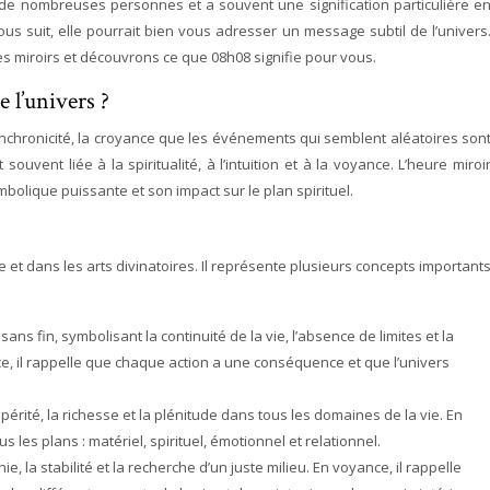
 de nombreuses personnes et a souvent une signification particulière e
us suit, elle pourrait bien vous adresser un message subtil de l’univers
miroirs et découvrons ce que 08h08 signifie pour vous.
 l’univers ?
ynchronicité, la croyance que les événements qui semblent aléatoires son
t souvent liée à la spiritualité, à l’intuition et à la voyance. L’heure miroi
symbolique puissante et son impact sur le plan spirituel.
 et dans les arts divinatoires. Il représente plusieurs concepts important
 sans fin, symbolisant la continuité de la vie, l’absence de limites et la
ce, il rappelle que chaque action a une conséquence et que l’univers
spérité, la richesse et la plénitude dans tous les domaines de la vie. En
 les plans : matériel, spirituel, émotionnel et relationnel.
ie, la stabilité et la recherche d’un juste milieu. En voyance, il rappelle