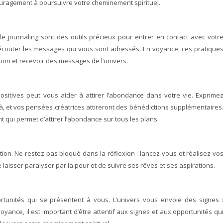
ouragement à poursuivre votre cheminement spirituel.
 le journaling sont des outils précieux pour entrer en contact avec votr
’écouter les messages qui vous sont adressés. En voyance, ces pratique
tion et recevoir des messages de l’univers.
 positives peut vous aider à attirer l’abondance dans votre vie. Exprime
à, et vos pensées créatrices attireront des bénédictions supplémentaires
t qui permet d’attirer l’abondance sur tous les plans.
ction. Ne restez pas bloqué dans la réflexion : lancez-vous et réalisez vo
 laisser paralyser par la peur et de suivre ses rêves et ses aspirations.
ortunités qui se présentent à vous. L’univers vous envoie des signes 
voyance, il est important d’être attentif aux signes et aux opportunités qu