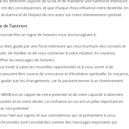
e les différents aspects de la vie et de maintenir une harmonie intérieure.
ns ont des conséquences, et que chaque choix influence notre destinée. En
oi du karma et de l’impact de nos actes sur notre cheminement spirituel.
 de l’univers
pourrait être un signe de l’univers vous encourageant à :
us êtes guidé par une force intérieure qui vous murmure des conseils et
er, de méditer et de vous connecter à votre intuition. En voyance,
hiffrer les messages de l’univers.
ous invite à saisir les nouvelles opportunités et à vous ouvrir à de
peuvent être source de croissance et d’évolution spirituelle. En voyance,
r guider par les changements, car ils peuvent mener à un cheminement
e 08h08 est un rappel de votre potentiel et de votre capacité à atteindre
acités et en votre destin. La confiance en soi est un pilier important en
ser son potentiel.
uvrez l’œil aux signes et aux coïncidences qui se présentent à vous.
synchronicités sont considérées comme des messages importants qui