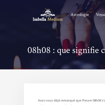
Astrologie
Voya
08h08 : que signifie 
Avez-vous déjà remarqué que l’heure 08h08 s’a