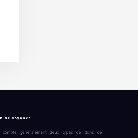
t
n de voyance
 compte généralement deux types de dons de