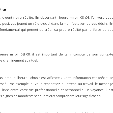
tion
s créent notre réalité. En observant l’heure miroir 08h08, l’univers vou
s positives jouent un rôle crucial dans la manifestation de vos désirs. E
pe fondamental qui permet de créer sa propre réalité par la force de se
heure miroir 08h08, il est important de tenir compte de son context
tre cheminement spirituel.
us lorsque l’heure 08h08 s’est affichée ? Cette information est précieus
ssé. Par exemple, si vous ressentiez du stress au travail, le messag
uilibre entre votre vie professionnelle et personnelle. En voyance, il es
es signes se manifestent pour mieux comprendre leur signification.