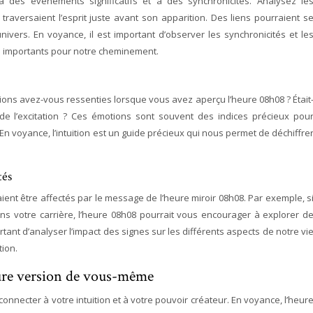
à des événements significatifs et à des synchronicités. Analysez le
aversaient l’esprit juste avant son apparition. Des liens pourraient s
nivers. En voyance, il est important d’observer les synchronicités et le
es importants pour notre cheminement.
tions avez-vous ressenties lorsque vous avez aperçu l’heure 08h08 ? Était
u de l’excitation ? Ces émotions sont souvent des indices précieux pou
 voyance, l’intuition est un guide précieux qui nous permet de déchiffre
tés
ent être affectés par le message de l’heure miroir 08h08. Par exemple, s
 votre carrière, l’heure 08h08 pourrait vous encourager à explorer d
rtant d’analyser l’impact des signes sur les différents aspects de notre vi
tion.
eure version de vous-même
connecter à votre intuition et à votre pouvoir créateur. En voyance, l’heur