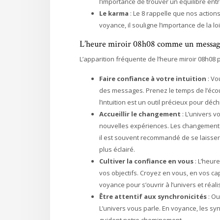
l’importance de trouver un équilibre entr
Le karma
: Le 8 rappelle que nos actio
voyance, il souligne l’importance de la l
L’heure miroir 08h08 comme un message
L’apparition fréquente de l’heure miroir 08h08 
Faire confiance à votre intuition
: Vo
des messages. Prenez le temps de l’écout
l’intuition est un outil précieux pour déc
Accueillir le changement
: L’univers v
nouvelles expériences. Les changements 
il est souvent recommandé de se laisse
plus éclairé.
Cultiver la confiance en vous
: L’heur
vos objectifs. Croyez en vous, en vos cap
voyance pour s’ouvrir à l’univers et réali
Être attentif aux synchronicités
: O
L’univers vous parle. En voyance, les 