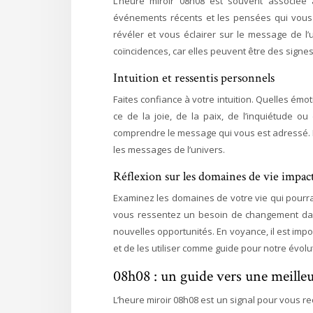
L’heure miroir 08h08 est souvent associée 
événements récents et les pensées qui vous tr
révéler et vous éclairer sur le message de l’u
coïncidences, car elles peuvent être des sign
Intuition et ressentis personnels
Faites confiance à votre intuition. Quelles émo
ce de la joie, de la paix, de l’inquiétude o
comprendre le message qui vous est adressé. En
les messages de l’univers.
Réflexion sur les domaines de vie impac
Examinez les domaines de votre vie qui pourrai
vous ressentez un besoin de changement dans
nouvelles opportunités. En voyance, il est impo
et de les utiliser comme guide pour notre évolu
08h08 : un guide vers une meill
L’heure miroir 08h08 est un signal pour vous re