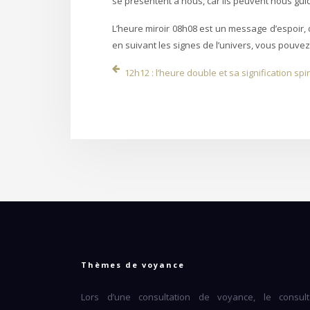
se présentent à nous, car ils peuvent nous gui
L’heure miroir 08h08 est un message d’espoir, 
en suivant les signes de l’univers, vous pouvez
12h12 : l’heure double et sa signification spir
Thèmes de voyance
Lors d’une consultation de voyance, le consult