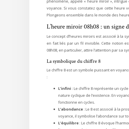
phénomène, appelé « heure miroir », intrigue
voyance. Si vous constatez que cette heure vo
Plongeons ensemble dans le monde des heures 
L’heure miroir 08h08 : un signe de
Le concept d’heures miroirs est associé à la s
en fait liés par un fil invisible. Cette notion es
08h08, en particulier, attire l’attention par sa 
La symbolique du chiffre 8
Le chiffre 8 est un symbole puissant en voyance
:
L’infini
: Le chiffre 8 représente un cycle
nature cyclique de l’existence. En voyan
fonctionne en cycles.
L’abondance
: Le 8 est associé à la pro
voyance, il symbolise l’abondance sur tous
L’équilibre
: Le chiffre 8 évoque l’harmon