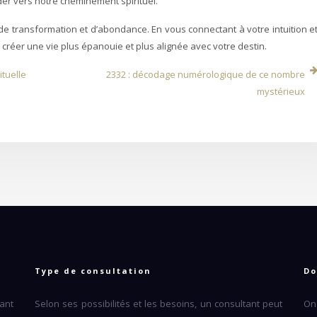
der vers notre cheminement spirituel.
de transformation et d’abondance. En vous connectant à votre intuition e
 créer une vie plus épanouie et plus alignée avec votre destin.
ituelle
2332 : décodage numérologique de ce nombre
mystérieux
Type de consultation
Do
ant
Selon ses possibilités et les besoins, un consultant peut
On