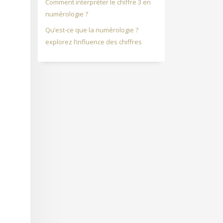
Comment interpréter le chiffre 3 en
numérologie ?
Qu’est-ce que la numérologie ?
explorez l’influence des chiffres
s
e
e