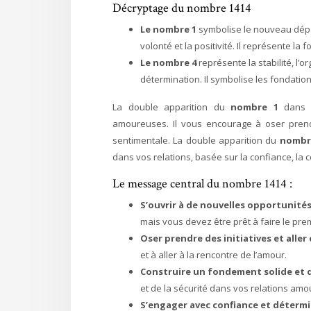
Décryptage du nombre 1414
Le nombre 1
symbolise le nouveau départ
volonté et la positivité. Il représente la 
Le nombre 4
représente la stabilité, l’or
détermination. Il symbolise les fondation
La double apparition du
nombre 1
dans 
amoureuses. Il vous encourage à oser prendre
sentimentale. La double apparition du
nombr
dans vos relations, basée sur la confiance, la 
Le message central du nombre 1414 :
S’ouvrir à de nouvelles opportunit
mais vous devez être prêt à faire le pre
Oser prendre des initiatives et aller
et à aller à la rencontre de l’amour.
Construire un fondement solide et d
et de la sécurité dans vos relations am
S’engager avec confiance et déterm