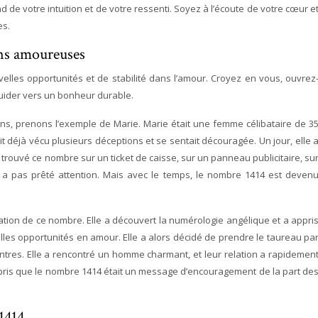
d de votre intuition et de votre ressenti. Soyez à l’écoute de votre cœur e
es.
ions amoureuses
elles opportunités et de stabilité dans l’amour. Croyez en vous, ouvrez
guider vers un bonheur durable.
tions, prenons l’exemple de Marie. Marie était une femme célibataire de 3
ait déjà vécu plusieurs déceptions et se sentait découragée. Un jour, elle 
trouvé ce nombre sur un ticket de caisse, sur un panneau publicitaire, su
a pas prêté attention. Mais avec le temps, le nombre 1414 est deven
cation de ce nombre. Elle a découvert la numérologie angélique et a appri
les opportunités en amour. Elle a alors décidé de prendre le taureau pa
contres. Elle a rencontré un homme charmant, et leur relation a rapidemen
pris que le nombre 1414 était un message d’encouragement de la part de
1414