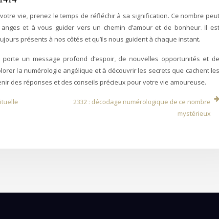
otre vie, prenez le temps de réfléchir à sa signification. Ce nombre peu
nges et à vous guider vers un chemin d’amour et de bonheur. Il es
ujours présents à nos côtés et qu’ils nous guident à chaque instant.
porte un message profond d’espoir, de nouvelles opportunités et d
xplorer la numérologie angélique et à découvrir les secrets que cachent le
enir des réponses et des conseils précieux pour votre vie amoureuse.
ituelle
2332 : décodage numérologique de ce nombre
mystérieux