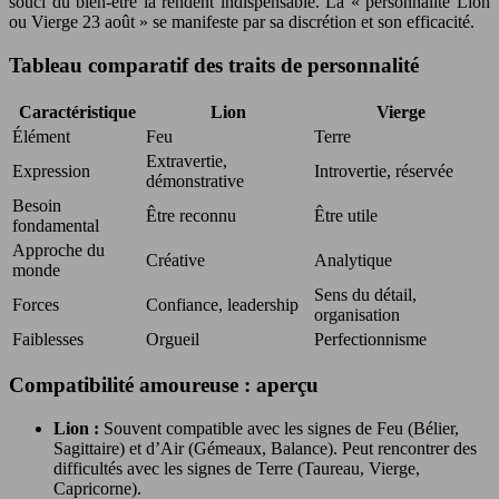
souci du bien-être la rendent indispensable. La « personnalité Lion
ou Vierge 23 août » se manifeste par sa discrétion et son efficacité.
Tableau comparatif des traits de personnalité
Caractéristique
Lion
Vierge
Élément
Feu
Terre
Extravertie,
Expression
Introvertie, réservée
démonstrative
Besoin
Être reconnu
Être utile
fondamental
Approche du
Créative
Analytique
monde
Sens du détail,
Forces
Confiance, leadership
organisation
Faiblesses
Orgueil
Perfectionnisme
Compatibilité amoureuse : aperçu
Lion :
Souvent compatible avec les signes de Feu (Bélier,
Sagittaire) et d’Air (Gémeaux, Balance). Peut rencontrer des
difficultés avec les signes de Terre (Taureau, Vierge,
Capricorne).