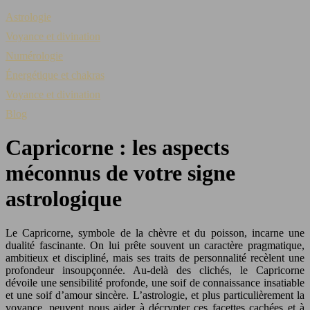
Astrologie
Voyance et divination
Numérologie
Énergétique et chakras
Voyance et divination
Blog
Capricorne : les aspects
méconnus de votre signe
astrologique
Le Capricorne, symbole de la chèvre et du poisson, incarne une
dualité fascinante. On lui prête souvent un caractère pragmatique,
ambitieux et discipliné, mais ses traits de personnalité recèlent une
profondeur insoupçonnée. Au-delà des clichés, le Capricorne
dévoile une sensibilité profonde, une soif de connaissance insatiable
et une soif d’amour sincère. L’astrologie, et plus particulièrement la
voyance, peuvent nous aider à décrypter ces facettes cachées et à